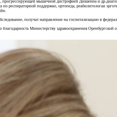
 прогрессирующей мышечной дистрофией Дюшенна и др.диагно
 по респираторной поддержке, ортопеда, реабилитологаи эрготе
айн.
бследование, получат направление на госпитализацию в федера
благодарность Министерству здравоохранения Оренбургской о