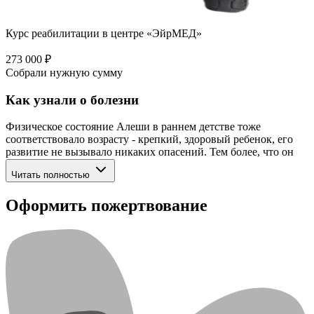
Курс реабилитации в центре «ЭйрМЕД»
273 000 ₽
Собрали нужную сумму
Как узнали о болезни
Физическое состояние Алеши в раннем детстве тоже
соответствовало возрасту - крепкий, здоровый ребенок, его
развитие не вызывало никаких опасений. Тем более, что он
демонстрировал высокий уровень интеллектуального
Читать полностью
развития, рано начал говорить. Но в возрасте 6 месяцев
появились признаки, которые стали вызывать тревогу – у
Оформить пожертвование
опоры Алеша стоял на коленках, а на ножки вставать не мог,
ползать стал, подтягивая за собой ноги. Обращения к врачам
не давало ответа на вопрос. Прошли обследование в
Иркутской областной детской клинической больнице, где и
было высказано предположение о наличии редкого
генетического заболевания – спинально-мышечная атрофия,
но не было явно выраженных признаков данного заболевания.
Диагноз подтверждается только генетическим анализом,
который выполняется специализированной лабораторией,