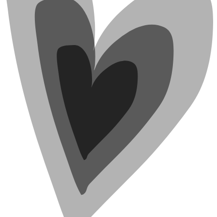
только в Москве. Анализ был выполнен дважды: в первый раз
для подтверждения диагноза, второй раз – для назначения
лекарственного препарата. На тот момент в России было
зарегистрировано одно из 3 известных в мире лекарств,
используемых при лечении данного заболевания. Это одни из
самых дорогих лекарств в мире. Стоимость одного укола
Спинразы на тот момент составляла - около 8 миллионов
рублей. Препарат назначается пожизненно: первый год 6
уколов, далее каждые 4 месяца. Спустя 4 месяца после
установления диагноза, преодолев трудности, связанные с
получением препарата, началось лечение. На сегодняшний
день Алеша получил 7 доз, медикаментозное лечение и
реабилитация дают свои плоды его состояние улучшается он
стал увереннее сидеть, держать голову, больше времени может
стоят в вертикализаторе. Он очень радуется, когда у него
получается что-то новое, что он раньше не мог сделать, и
начинает это повторять вновь и вновь. Врачи дают гарантию в
том, что Алеша может встать на ножки и научиться ходить, но
для этого нам нужно много работать: специализированная
реабилитация, домашние тренировки – залог успеха Алеши.
Мальчиком уже был пройден курс реабилитации в центре
«Адели», прогресс после которого был очевиден - Алеша
очень окреп в руках специалистов. Но для того, чтобы
осуществить его мечту и начать ходить самостоятельно,
необходимо проходить курсы реабилитации регулярно. Наш